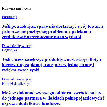
Rozwiązania i ceny
Produkcja
Jeśli potrzebujesz sprawnie dostarczyć swój towar, a
jednocześnie pozbyć się problemu z paletami i
zredukować przeznaczone na to wydatki
Dowiedz się więcej
Logistyka
Jeśli chcesz zwiększyć produktywność swojej floty i
kierowców, zaplanuj transport w jedną stronę i
zwiększ swoje zyski
Dowiedz się więcej
Handel detaliczny
Możesz dokonać szybszego odbioru, zwrócić palety
do jednego partnera w ilościach pełnopojazdowych i
uzyskać dodatkowe fundusze.