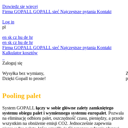
Dowiedz się więcej
Firma GOPALL
GOPALL sieć
Najczęstsze pytania
Kontakt
Log in
pl
en
sk
cz
hu
de
hr
en
sk
cz
hu
de
hr
Firma GOPALL
GOPALL sieć
Najczęstsze pytania
Kontakt
Kalkulator kosztów
Zaloguj się
Wysyłka bez wymiany,
Z
Dzięki Gopall to proste!
p
Pooling palet
System GOPALL
łączy w sobie główne zalety zamkniętego
systemu obiegu palet i wymiennego systemu europalet
. Pozwala
na eliminację odbioru palet, oszczędność czasu, pieniędzy, a przede
wszystkim na obniżenie emisji CO2. Jednocześnie zapewnia