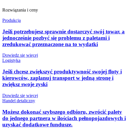
Rozwiązania i ceny
Produkcja
Jeśli potrzebujesz sprawnie dostarczyć swój towar, a
jednocześnie pozbyć się problemu z paletami i
zredukować przeznaczone na to wydatki
Dowiedz się więcej
Logistyka
Jeśli chcesz zwiększyć produktywność swojej floty i
kierowców, zaplanuj transport w jedną stronę i
zwiększ swoje zyski
Dowiedz się więcej
Handel detaliczny
Możesz dokonać szybszego odbioru, zwrócić palety
do jednego partnera w ilościach pełnopojazdowych i
uzyskać dodatkowe fundusze.