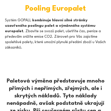
Můžete docílit
Pooling Europalet
rychlejšího příjmu,
palety vracet
1
jedinému
Systém GOPALL
kombinuje hlavní silné stránky
partnerovi v
Vytvoření avíza
celovozových
uzavřeného poolingu palet a výměnného systému
množstvích a
europalet
. Zbavíte se svozů palet, ušetříte čas, peníze a
získat prostředky
především snížíte emise CO2. Zároveň pro Vás zajistíme
navíc.
spolehlivé palety, které umožní plynulé předání zboží u Vašich
zákazníků.
Zjistěte
více
V GOPALL aplikaci je
vytvořeno avizo závozu
Paletová výměna představuje mnoho
1
zboží
přímých i nepřímých, zřejmých, ale i
Řetězec (RETAIL GOPALL Point
Vytvoření avíza
obdrží notifikaci se všemi
skrytých nákladů. Tyto náklady
důležitými detaily (č.objednávky,
nenápadně, avšak podstatně ukrajují
SPZ, jméno a příjmení řidiče,
datum předpokládaného
ze zisku. Při současném růstu cen a