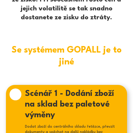
příjezdu, počet palet, atd.)
jejich volatilitě se tak snadno
dostanete ze zisku do ztráty.
2
V GOPALL aplikaci je
vytvořeno avizo
Předání palet
požadované služby
Se systémem GOPALL je to
Servisní GOPALL Point obdrží
jiné
notifikaci se všemi důležitými
detaily (požadovaná služba,
SPZ, jméno a příjmení řidiče,
datum předpokládaného
příjezdu, počet palet, atd.).
Scénář 1 - Dodání zboží
Palety se zbožím jsou
vyloženy, vizuálně
na sklad bez paletové
2
zkontrolovány a převzaty
výměny
Z hlediska zboží je proces
Odložení palet
neměnný. Palety jsou vizuálně
Dodat zboží do centrálního skladu řetězce, převzít
zkontrolovány a pokud nejsou
dokumenty a spěchat na další nakládku bez
kriticky poškozeny, jsou přijaty.