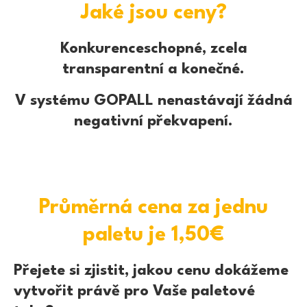
odpovědnosti na GOPALL. Může
Jaké jsou ceny?
ihned vyrazit na další nakládku.
Konkurenceschopné, zcela
4
transparentní a konečné.
V systému GOPALL nenastávají žádná
Do GOPALL aplikace jsou
Vrácení palet
zaznamenány detaily
negativní překvapení.
daného příjmu
Pracovník Servisního GOPALL
Pointu zapíše do GOPALL
aplikace počet a stav přijatých
palet. Jejich stav se aktualizuje
Průměrná cena za jednu
na kontě zákazníka.
Po nashromáždění >495
paletu je 1,50€
palet je realizován jejich
4
odvoz
Přejete si zjistit, jakou cenu dokážeme
GOPALL systém sleduje počty
Vyzvednutí palet
vytvořit právě pro Vaše paletové
palet na jednotlivých účtech
zákazníků a sám iniciuje zpětné