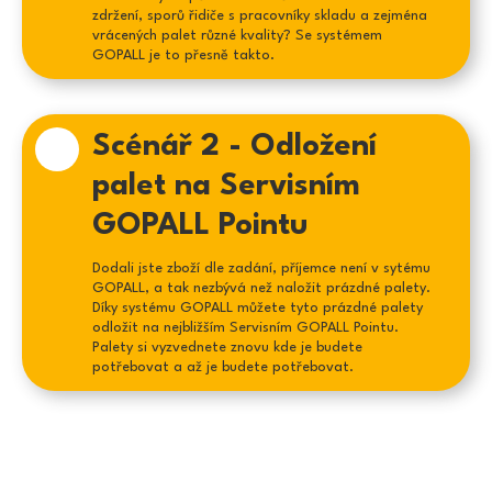
zdržení, sporů řidiče s pracovníky skladu a zejména
vrácených palet různé kvality? Se systémem
GOPALL je to přesně takto.
3
Záznam dat
Scénář 2 - Odložení
Řidič dorazí do Servisního
GOPALL Pointu a provede
palet na Servisním
požadované úkony
GOPALL Pointu
Pracovníci GOPALL Pointu spolu s
řidičem zajistí vykládku jejich
Dodali jste zboží dle zadání, příjemce není v sytému
kontrolu nebo další požadované
GOPALL, a tak nezbývá než naložit prázdné palety.
úkony. Řidiči je vystaveno
Díky systému GOPALL můžete tyto prázdné palety
potvrzení o přijatých paletách.
Počet převzatých palet je
odložit na nejbližším Servisním GOPALL Pointu.
Palety si vyzvednete znovu kde je budete
zaznamenán do GOPALL
potřebovat a až je budete potřebovat.
aplikace
3
Příslušný počet převzatých palet
je připsán na GOPALL účet
Záznam dat
zákazníka. Řidič obdrží potvrzení
o převzetí palet a přechodu